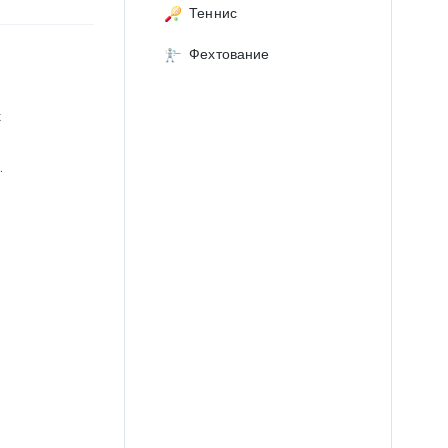
Теннис
Фехтование
х
.