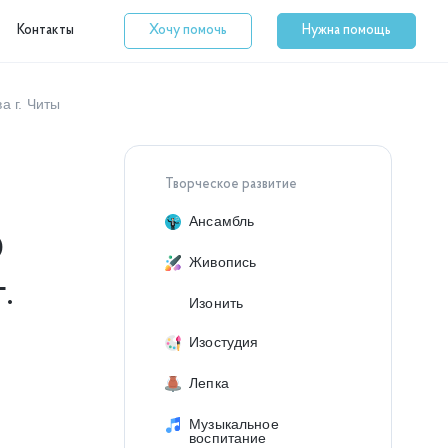
Контакты
Хочу помочь
Нужна помощь
а г. Читы
Творческое развитие
Ансамбль
О
Живопись
.
Изонить
Изостудия
Лепка
Музыкальное
воспитание