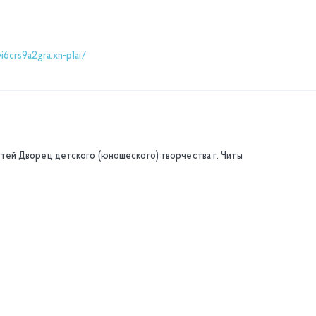
6crs9a2gra.xn-p1ai/
ей Дворец детского (юношеского) творчества г. Читы