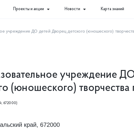
Проекты и акции
Новости
Карта знаний
е учреждение ДО детей Дворец детского (юношеского) творчеств
зовательное учреждение Д
о (юношеского) творчества г
ай, 672000)
кальский край, 672000