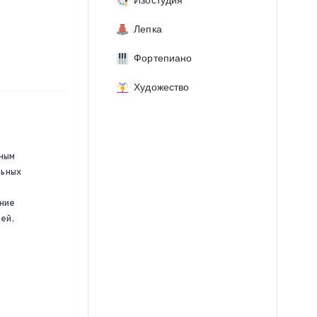
Изостудия
Лепка
Фортепиано
Художество
ьным
льных
ание
ей,