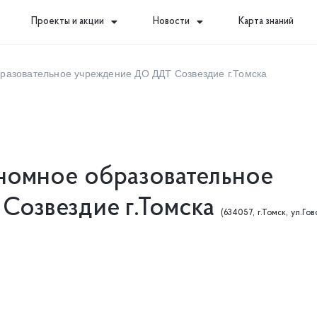
Проекты и акции
Новости
Карта знаний
разовательное учреждение ДО ДДТ Созвездие г.Томска
номное образовательное
Созвездие г.Томска
(634057, г.Томск, ул.Гов