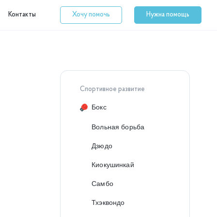
Контакты
Хочу помочь
Нужна помощь
Спортивное развитие
Бокс
о
Вольная борьба
Дзюдо
Киокушинкай
Самбо
Тхэквондо