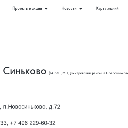
Проекты и акции
Новости
Карта знаний
б Синьково
(141830, МО, Дмитровский район, п.Новосиньков
 п.Новосиньково, д.72
-33, +7 496 229-60-32