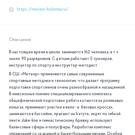
https://meteor-kolomna.ru/
Описание
В настоящее время в школе занимаются 162 человека, в т.ч.
около 90 разрядников. С детьми работают 5 тренеров,
инструктор по спорту и инструктор-методист.
В СШ «Метеор» применяются самые современные
спортивные методики и технологии, что делает программу
подготовки спортсменов очень разнообразной и насыщенной.
В межсезонье помимо специализированного комплекса
общефизической подготовки ребята катаются на роликовых
коньках, принимают участие в вело- и беговых кроссах,
занимаются в бассейне, прыгают на батуте, ходят по гибкой
ленте slake-line и гимнастическому бревну, используют
балансовые сферы и полусферы. Разработан комплекс
упражнений со скакалкой и баскетбольными мячами. Особое