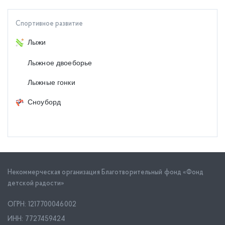
Спортивное развитие
Лыжи
Лыжное двоеборье
Лыжные гонки
Сноуборд
Некоммерческая организация Благотворительный фонд «Фонд
детской радости»
ОГРН: 1217700046002
ИНН: 7727459424