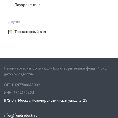
Пауэрлифтинг
Другое
Тренажерный зал
Некоммерческая организация Благотворительный фонд «Фонд
детской радости»
ОГРН: 1217700046002
ИНН: 7727459424
117218, г. Москва, Новочеремушкинская улица, д. 25
info@fondradosti.ru