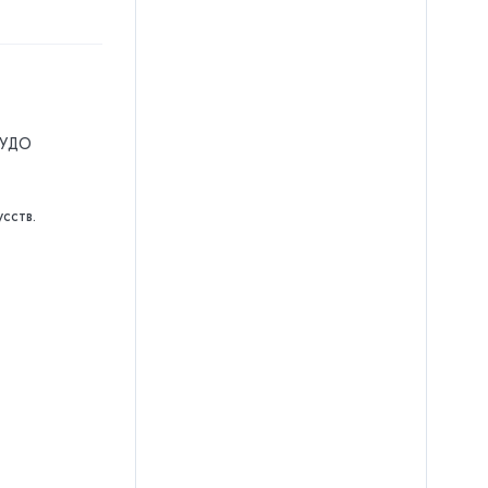
БУДО
сств.