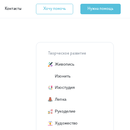
Контакты
Хочу помочь
Нужна помощь
Творческое развитие
Живопись
Изонить
Изостудия
Лепка
Рукоделие
Художество