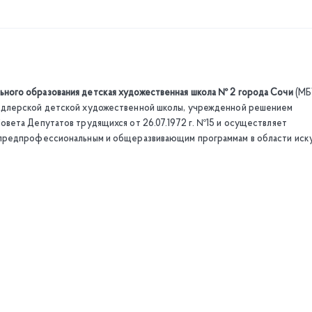
ого образования детская художественная школа № 2 города Сочи
(М
Адлерской детской художественной школы, учрежденной решением
вета Депутатов трудящихся от 26.07.1972 г. №15 и осуществляет
предпрофессиональным и общеразвивающим программам в области иску