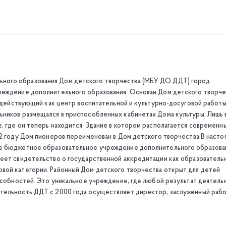
ного образования Дом детского творчества (МБУ ДО ДДТ) город
реждение дополнительного образования. Основан Дом детского творче
, действующий как центр воспитательной и культурно-досуговой работы
ьников размещался в приспособленных кабинетах Дома культуры. Лишь 
, где он теперь находится. Здание в котором располагается современн
92 году Дом пионеров переименован в Дом детского творчества.В наст
ое бюджетное образовательное учреждение дополнительного образова
меет свидетельство о государственной аккредитации как образователь
вой категории. Районный Дом детского творчества открыт для детей
пособностей. Это уникальное учреждение, где любой результат деятель
тельность ДДТ с 2000 года осуществляет директор, заслуженный раб