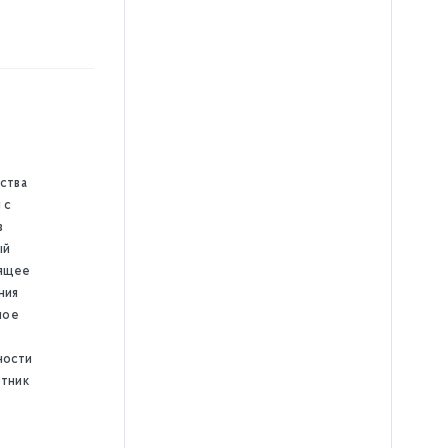
ства
 с
в
ый
оящее
ния
ное
ности
отник