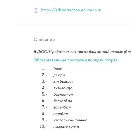
https://zdsportschoo.edumsko.ru
Описание
В ДЮСШ работают секции на бюджетной основе (бес
Образовательные программы по видам спорта
.
бокс
·
дзюдо
·
кикбоксинг
·
тхэквондо
·
бадминтон
·
баскетбол
·
волейбол
·
гандбол
·
настольный теннис
·
лыжные гонки