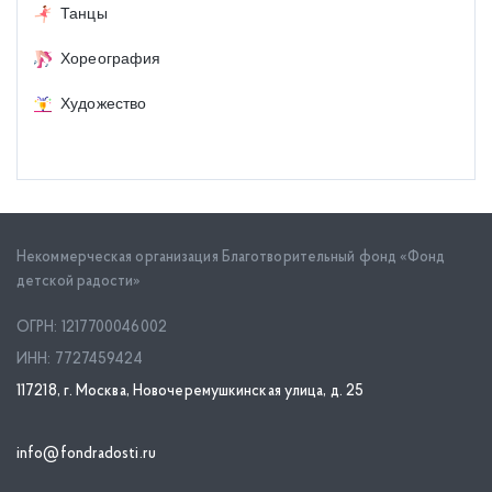
Танцы
Хореография
Художество
Некоммерческая организация Благотворительный фонд «Фонд
детской радости»
ОГРН: 1217700046002
ИНН: 7727459424
117218, г. Москва, Новочеремушкинская улица, д. 25
info@fondradosti.ru