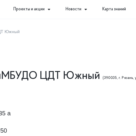
Проекты и акции
Новости
Карта знаний
ДТ Южный
йМБУДО ЦДТ Южный
(390035, г. Рязань, 
35 а
-50