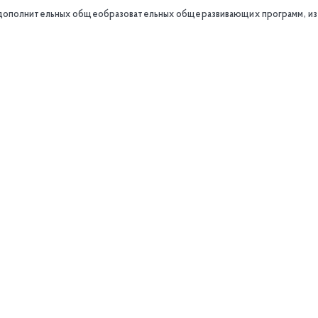
дополнительных общеобразовательных общеразвивающих программ, из 