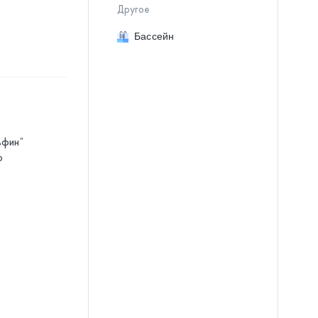
Другое
Бассейн
ьфин”
о