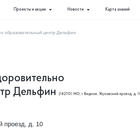
Проекты и акции
Новости
Карта знаний
но образовательный центр Дельфин
доровительно
нтр Дельфин
(142701, МО, г.Видное, Жуковский проезд, д. 1
 проезд, д. 10