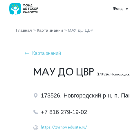
Фонд
Главная
>
Карта знаний
>
МАУ ДО ЦВР
Карта знаний
МАУ ДО ЦВР
(173526, Новгородски
173526, Новгородский р н, п. Па
+7 816 279-19-02
https://zvrnov.edusite.ru/