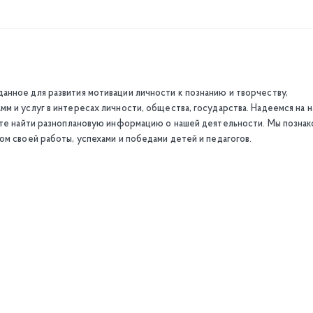
нное для развития мотивации личности к познанию и творчеству,
м и услуг в интересах личности, общества, государства. Надеемся на 
жете найти разноплановую информацию о нашей деятельности. Мы позна
ом своей работы, успехами и победами детей и педагогов.