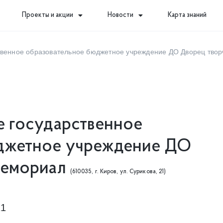
Проекты и акции
Новости
Карта знаний
ственное образовательное бюджетное учреждение ДО Дворец тво
е государственное
джетное учреждение ДО
Мемориал
(610035, г. Киров, ул. Сурикова, 21)
21