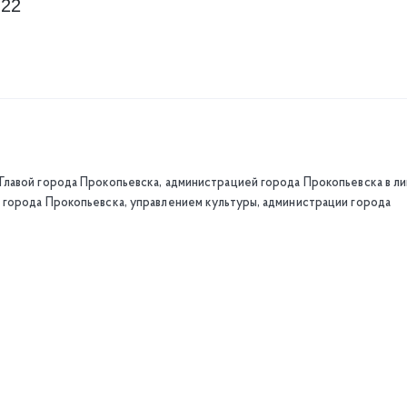
-22
лавой города Прокопьевска, администрацией города Прокопьевска в л
города Прокопьевска, управлением культуры, администрации города