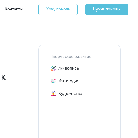
Контакты
Хочу помочь
Нужна помощь
Творческое развитие
Живопись
ск
Изостудия
Художество